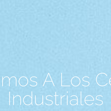
mos A Los C
Industriales